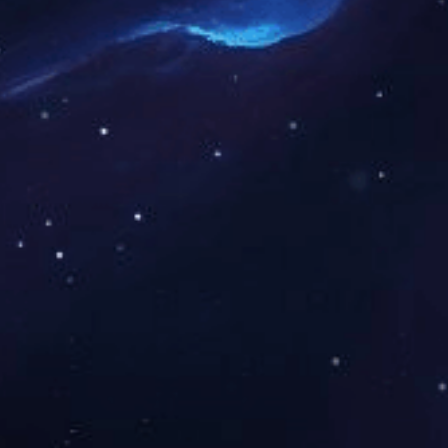
网址
Save my name, email, and website in this 