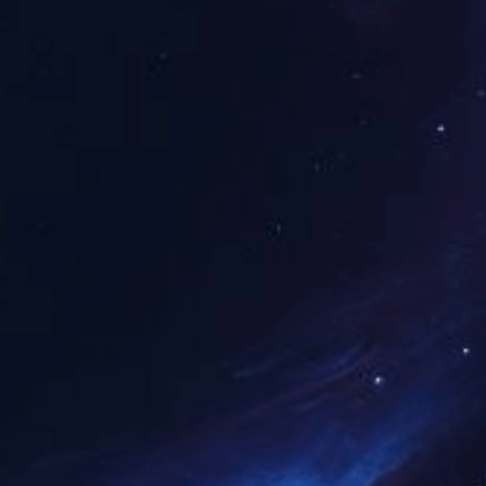
Prev Post
发表评论
内容
姓名
*