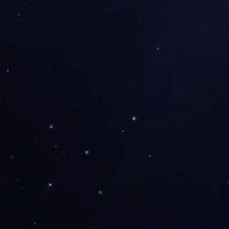
星空(中国)xingkong·官方网站-科技股份有限公司
【财源滚滚】🍀2026FIFA世界杯官方直播竞猜
测【www.xingkong.com】是最信誉的体育大平台
网页版登录入口,全站app下载,竞猜,电子,电竞,真
体育,彩票,捕鱼,各种游戏等您来!