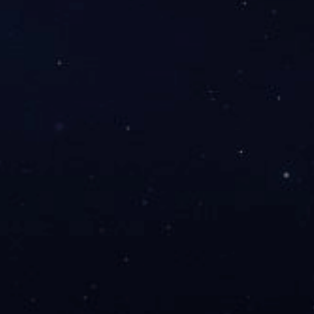
xingkong.com
Phone
17644234201
Email
downtoearth@yahoo.com
Address
辽宁省葫芦岛市龙港区龙程街8号楼