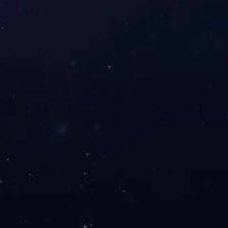
导航
网站地图
联络
🍀
解读星空官网
XML
预
产品案例
,
人,
公司头条
服务种类
联络xingkong.com