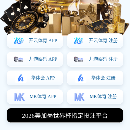
解读星空官网
星空官方网站
成立于1998年，总部位于湖南省永州市。作为
一家专注于体育产业的公司，
星空官方网站
致力于推动体育
事业的发展，激发人们对体育运动的热爱和热情。
我们的团队由一群热爱体育的专业人士组成，拥有丰富的行
业经验和创新的思维。公司秉承着“激情、创新、协作、共
赢”的企业精神，不断探索体育产业的发展路径，致力于为
客户提供优质的体育服务和产品。
星空官方网站
业务涵盖体育赛事策划与运营、体育培训与教
育、体育用品销售等多个领域。我们与多家体育机构和品牌
合作，共同打造了一系列备受瞩目的体育赛事和活动，为广
大体育爱好者提供了展示自我的舞台。
作为一家具有社会责任感的企业，
星空官方网站
积极参与公
益活动，并致力于推动体育公益事业的发展。我们相信，通