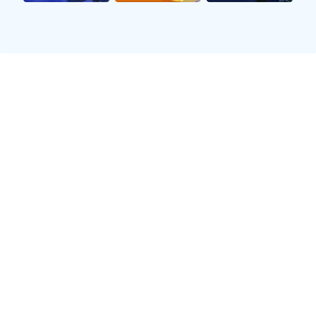
23
+
多年经验
250
+