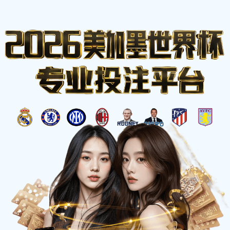
解读星空官网
Home
About Us
ABOUT OUR COMPANY